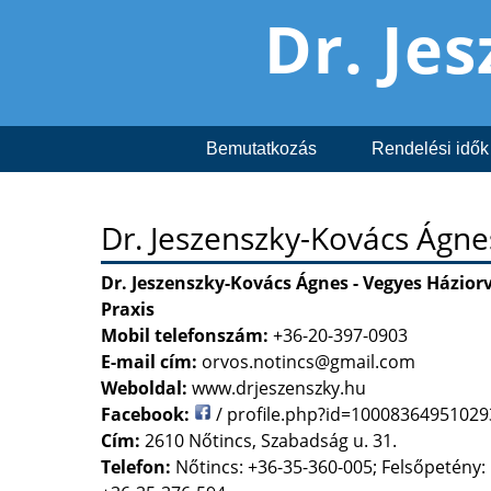
Dr. Je
Bemutatkozás
Rendelési idők
Dr. Jeszenszky-Kovács Ágne
Dr. Jeszenszky-Kovács Ágnes - Vegyes Házior
Praxis
Mobil telefonszám:
+36-20-397-0903
E-mail cím:
orvos.notincs@gmail.com
Weboldal:
www.drjeszenszky.hu
Facebook:
/ profile.php?id=10008364951029
Cím:
2610 Nőtincs, Szabadság u. 31.
Telefon:
Nőtincs: +36-35-360-005; Felsőpetény: