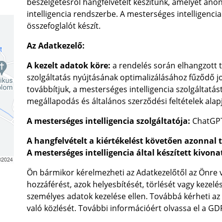
beszélgetésről hangfelvételt készítünk, amelyet an
intelligencia rendszerbe. A mesterséges intelligenci
összefoglalót készít.
Az Adatkezelő:
A kezelt adatok köre:
a rendelés során elhangzott t
szolgáltatás nyújtásának optimalizálásához fűződő j
továbbítjuk, a mesterséges intelligencia szolgáltatás
megállapodás és általános szerződési feltételek alap
A mesterséges intelligencia szolgáltatója:
ChatGPT
A hangfelvételt a kiértékelést követően azonnal t
A mesterséges intelligencia által készített kivo
Ön bármikor kérelmezheti az Adatkezelőtől az Önre
hozzáférést, azok helyesbítését, törlését vagy kezelés
személyes adatok kezelése ellen. Továbbá kérheti a
való közlését. További információért olvassa el a GDP