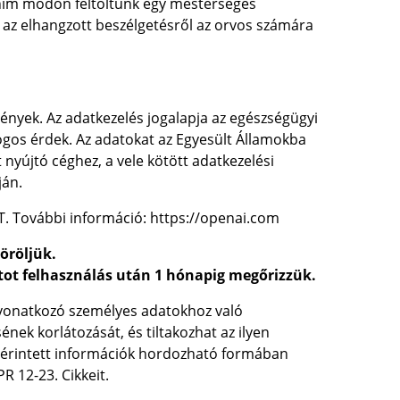
onim módon feltöltünk egy mesterséges
a az elhangzott beszélgetésről az orvos számára
ények. Az adatkezelés jogalapja az egészségügyi
ogos érdek. Az adatokat az Egyesült Államokba
t nyújtó céghez, a vele kötött adatkezelési
ján.
. További információ: https://openai.com
öröljük.
natot felhasználás után 1 hónapig megőrizzük.
 vonatkozó személyes adatokhoz való
ének korlátozását, és tiltakozhat az ilyen
z érintett információk hordozható formában
R 12-23. Cikkeit.