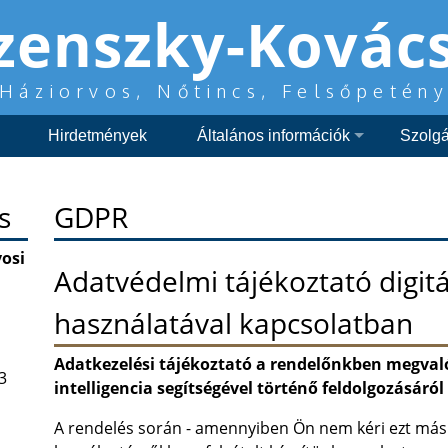
szenszky-Kovác
Háziorvos, Nőtincs, Felsőpetén
Hirdetmények
Általános információk
Szolgál
s
GDPR
vosi
Adatvédelmi tájékoztató digitá
használatával kapcsolatban
Adatkezelési tájékoztató a rendelőnkben megval
3
intelligencia segítségével történő feldolgozásáról
A rendelés során - amennyiben Ön nem kéri ezt más