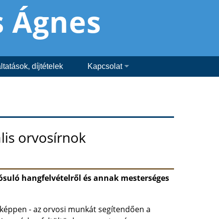
s Ágnes
y
tatások, díjtételek
Kapcsolat
lis orvosírnok
ósuló hangfelvételről és annak mesterséges
képpen - az orvosi munkát segítendően a