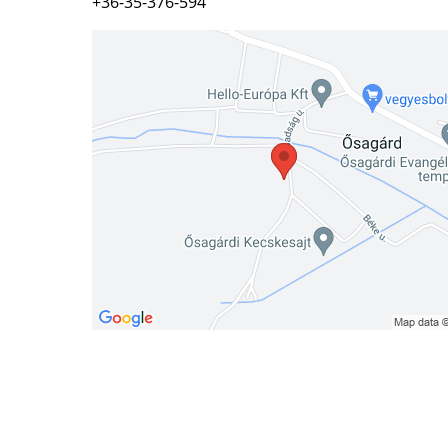
+36-35-376-594